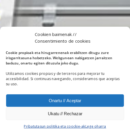
Cookien baimenak //
Consentimiento de cookies
Cookie propioak eta hirugarrenenak erabiltzen ditugu zure
irisgarritasuna hobetzeko. Webgunean nabigatzen jarraitzen
baduzu, onartu egiten dituzula joko dugu.
Utilizamos cookies propias y de terceros para mejorar tu
accesibilidad. Si continuas navegando, consideramos que aceptas
su uso.
Onartu // Aceptar
Ukatu // Rechazar
Pribatutasun politika eta coockie-ak
Lege oharra