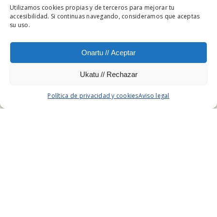
Utilizamos cookies propias y de terceros para mejorar tu
accesibilidad. Si continuas navegando, consideramos que aceptas
su uso.
ALEKA
DISEÑO Y COMUNICACIÓN
Onartu // Aceptar
Ukatu // Rechazar
Política de privacidad y cookies
Aviso legal
CLIENTE
AYUNTAMIENTO DE TOLOSA
CATEGORIA
DISEÑO Y COMUNICACIÓN