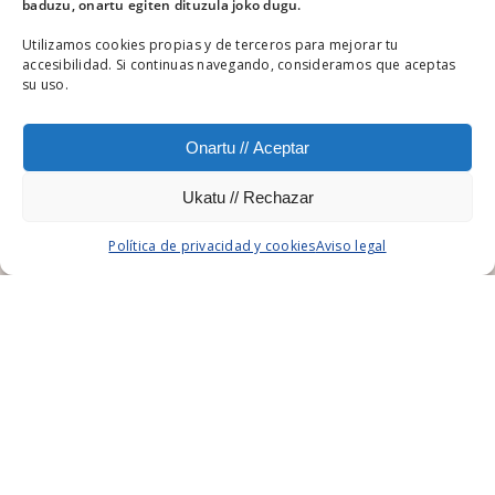
baduzu, onartu egiten dituzula joko dugu.
Utilizamos cookies propias y de terceros para mejorar tu
accesibilidad. Si continuas navegando, consideramos que aceptas
su uso.
BASQUETOUR 2014
Onartu // Aceptar
Ukatu // Rechazar
Política de privacidad y cookies
Aviso legal
CLIENTE
DEPARTAMENTO DE DESARROLLO ECONÓMICO Y
COMPETITIVIDAD DEL GOBIERNO VASCO
CATEGIRÍA