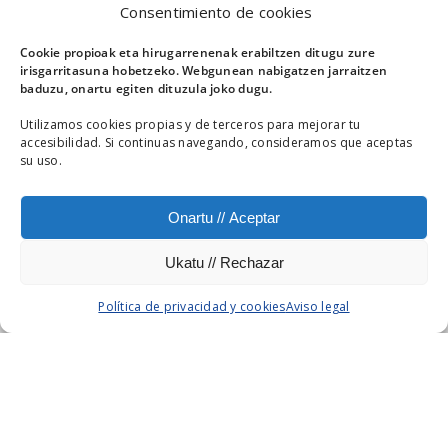
Consentimiento de cookies
Cookie propioak eta hirugarrenenak erabiltzen ditugu zure
irisgarritasuna hobetzeko. Webgunean nabigatzen jarraitzen
baduzu, onartu egiten dituzula joko dugu.
Utilizamos cookies propias y de terceros para mejorar tu
accesibilidad. Si continuas navegando, consideramos que aceptas
su uso.
EVENTO Y AUDIOVISUAL
Onartu // Aceptar
Ukatu // Rechazar
Política de privacidad y cookies
Aviso legal
CLIENTE
EUSKALTEL