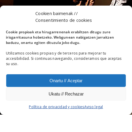
Cookien baimenak //
Consentimiento de cookies
Cookie propioak eta hirugarrenenak erabiltzen ditugu zure
irisgarritasuna hobetzeko. Webgunean nabigatzen jarraitzen
baduzu, onartu egiten dituzula joko dugu.
Utilizamos cookies propias y de terceros para mejorar tu
accesibilidad. Si continuas navegando, consideramos que aceptas
su uso.
GNATURALDIA 2019
Onartu // Aceptar
BARBACANA LA HUELLA DEL LOBO
Ukatu // Rechazar
Política de privacidad y cookies
Aviso legal