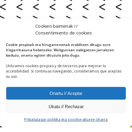
Cookien baimenak //
Consentimiento de cookies
Cookie propioak eta hirugarrenenak erabiltzen ditugu zure
irisgarritasuna hobetzeko. Webgunean nabigatzen jarraitzen
baduzu, onartu egiten dituzula joko dugu.
Utilizamos cookies propias y de terceros para mejorar tu
accesibilidad. Si continuas navegando, consideramos que aceptas
su uso.
Onartu // Aceptar
Ukatu // Rechazar
Pribatutasun politika eta coockie-ak
Lege oharra
KAIXOMUNDUA