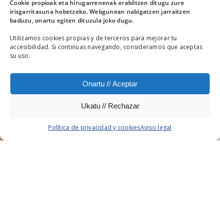
Cookie propioak eta hirugarrenenak erabiltzen ditugu zure
irisgarritasuna hobetzeko. Webgunean nabigatzen jarraitzen
baduzu, onartu egiten dituzula joko dugu.
Utilizamos cookies propias y de terceros para mejorar tu
accesibilidad. Si continuas navegando, consideramos que aceptas
su uso.
FUNDIBIDE
Onartu // Aceptar
PRESENTACIÓN DIGITAL
Ukatu // Rechazar
Política de privacidad y cookies
Aviso legal
Dossier elaborado para Fundibide, empresa líder en
suministro de soluciones integrales del agua. Este