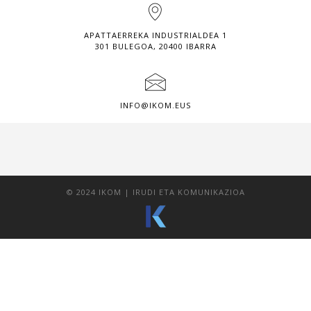
APATTAERREKA INDUSTRIALDEA 1
301 BULEGOA, 20400 IBARRA
INFO@IKOM.EUS
© 2024 IKOM | IRUDI ETA KOMUNIKAZIOA